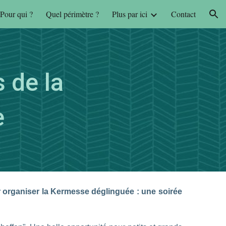
Pour qui ?
Quel périmètre ?
Plus par ici
Contact
ion
 de la
e
r organiser la Kermesse déglinguée : une soirée