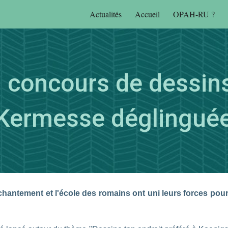
Actualités
Accueil
OPAH-RU ?
ip to main content
Skip to navigat
 concours de dessins
Kermesse déglingué
chantement et l'école des romains ont uni leurs forces pou