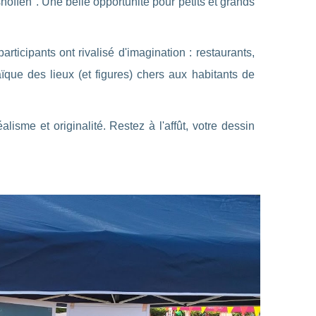
offen". Une belle opportunité pour petits et grands
articipants ont rivalisé d'imagination : restaurants,
ïque des lieux (et figures) chers aux habitants de
isme et originalité. Restez à l'affût, votre dessin