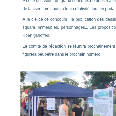
A cette occasion, un grand concours de dessin a ét
de laisser libre cours à leur créativité, tout en porta
A la clé de ce concours : la publication des des
square, immeubles, personnages... Les proposition
Koenigshoffen.
Le comité de rédaction se réunira prochainement po
figurera peut-être dans le prochain numéro !