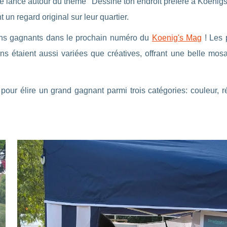
é lancé autour du thème "Dessine ton endroit préféré à Koenigsh
nt un regard original sur leur quartier.
sins gagnants dans le prochain numéro du
Koenig's Mag
! Les p
s étaient aussi variées que créatives, offrant une belle mosa
ur élire un grand gagnant parmi trois catégories: couleur, réal